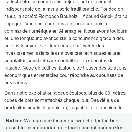
La technologie moderne est aujourd'hui un élément
indispensable de la menuiserie traditionnelle. Fondée en
1992, la société Rombach Bauholz + Abbund GmbH était à
l'époque l'une des pionnières de l'ossature bois à
commande numérique en Allemagne. Nous avons toujours
eu une longueur d'avance sur la concurrence grâce à des
actions innovantes et tournées vers l'avenir, des
investissements dans les innovations techniques et une
adaptation constante aux souhaits et aux besoins du
marché. Notre objectif est toujours de trouver des solutions
économiques et rentables pour répondre aux souhaits de
nos clients.
Dans notre exploitation à deux équipes, plus de 60 mètres
cubes de bois sont attachés chaque jour. Des délais de
production courts, la précision, la qualité et la ponctualité
des livraisons par nos propres camions sont pour nous une
Notice:
We use cookies on our website for the best
évidence. Nos clients en Allemagne et à l'étranger
possible user experience. Please accept our cookies
l'apprécient.