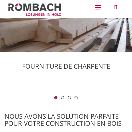
Toggle
navigation
ELEMENTS EN BOIS LAMELLES COLLES
CONSTRUCTION DE CADRE EN BOIS
RACCORDEMENT BOIS - QUEUE
FOURNITURE DE CHARPENTE
AVEC L'ÉLÉMENT DE LIAISON VIS À BOIS
D'ARONDE
EN HÊTRE
NOUS AVONS LA SOLUTION PARFAITE
POUR VOTRE CONSTRUCTION EN BOIS